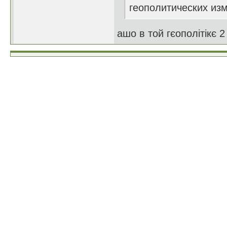
геополитических изм
ашо в той гєополітікє 2