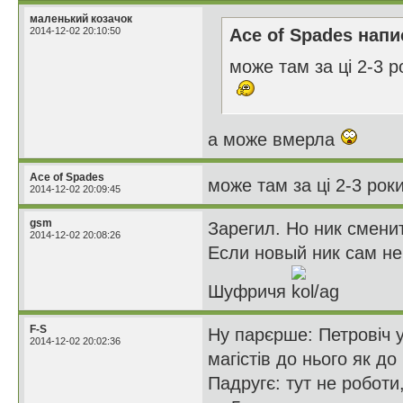
маленький козачок
2014-12-02 20:10:50
Ace of Spades напи
може там за ці 2-3 
а може вмерла
Ace of Spades
може там за ці 2-3 ро
2014-12-02 20:09:45
gsm
Зарегил. Но ник сменит
2014-12-02 20:08:26
Если новый ник сам не
Шуфричя
F-S
Ну парєрше: Петровіч у 
2014-12-02 20:02:36
магістів до нього як до
Падругє: тут не роботи