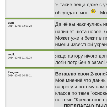
Я такие вещи даже с у
обсуждать мог
Може
gsm
Да чё вы накинулись н
2014-12-03 12:03:28
напишет шота новое, 
Может уже и бежит в п
имени известной украин
rodik
якщо автору нічого доп
2014-12-03 11:39:08
логін потрібен в загалі
Камдив
Вставлю свои 2-копе
2014-12-03 10:56:11
Моё мнениё что данный
вапросу и потому нам с
классе по теме "основ
по теме "Крепастное п
ПРЕДЛАГАЮ ВЫДА