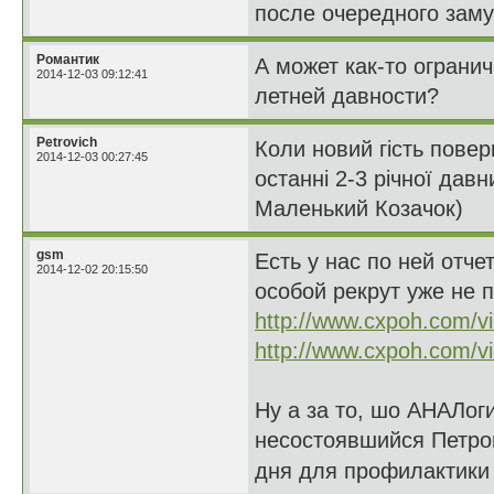
после очередного заму
Романтик
А может как-то ограни
2014-12-03 09:12:41
летней давности?
Petrovich
Коли новий гість повер
2014-12-03 00:27:45
останні 2-3 річної дав
Маленький Козачок)
gsm
Есть у нас по ней отче
2014-12-02 20:15:50
особой рекрут уже не п
http://www.cxpoh.com/v
http://www.cxpoh.com/v
Ну а за то, шо АНАЛог
несостоявшийся Петро
дня для профилактики