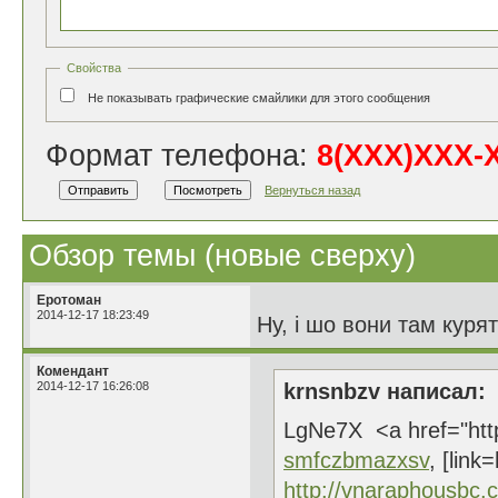
Свойства
Не показывать графические смайлики для этого сообщения
Формат телефона:
8(ХХХ)ХХХ-
Вернуться назад
Обзор темы (новые сверху)
Еротоман
2014-12-17 18:23:49
Ну, і шо вони там курять
Комендант
2014-12-17 16:26:08
krnsnbzv написал:
LgNe7X <a href="htt
smfczbmazxsv
, [link
http://vnaraphousbc.