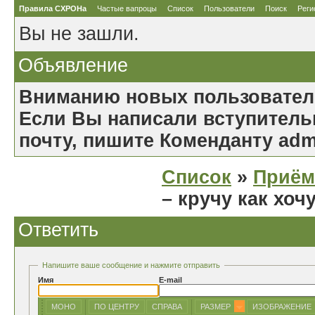
Правила СХРОНа
Частые вапроцы
Список
Пользователи
Поиск
Реги
Вы не зашли.
Объявление
Вниманию новых пользовател
Если Вы написали вступительн
почту, пишите Коменданту ad
Список
»
Приём
– кручу как хоч
Ответить
Напишите ваше сообщение и нажмите отправить
Имя
E-mail
МОНО
ПО ЦЕНТРУ
СПРАВА
РАЗМЕР
ИЗОБРАЖЕНИЕ