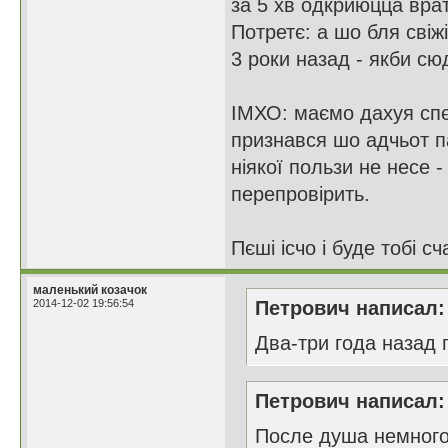
за 5 хв одкриюцца врат
Потретє: а шо бля свіж
3 роки назад - якби сю
ІМХО: маємо дахуя спєс
признався шо адчьот п
ніякої пользи не несе -
перепровірить.
Пєші ісчо і буде тобі сч
маленький козачок
2014-12-02 19:56:54
Петрович написал:
Два-три года назад 
Петрович написал:
После душа немного