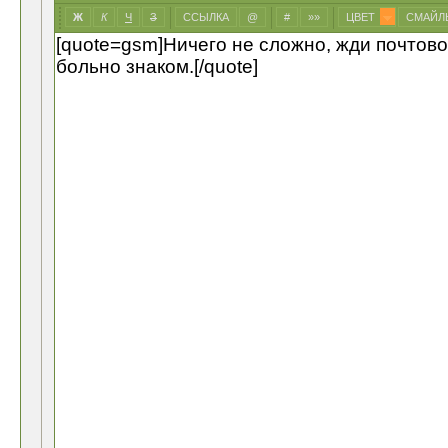
Ж
К
Ч
З
ССЫЛКА
@
#
»»
ЦВЕТ
СМАЙЛ