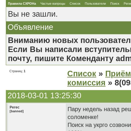
Правила СХРОНа
Частые вапроцы
Список
Пользователи
Поиск
Реги
Вы не зашли.
Объявление
Вниманию новых пользовател
Если Вы написали вступительн
почту, пишите Коменданту ad
Страниц:
1
Список
»
Приём
комиссия
» 8(09
2018-03-01 13:25:30
Perec
Пару недель назад реш
[banned]
соломенке!
Поиск на укрго созвон