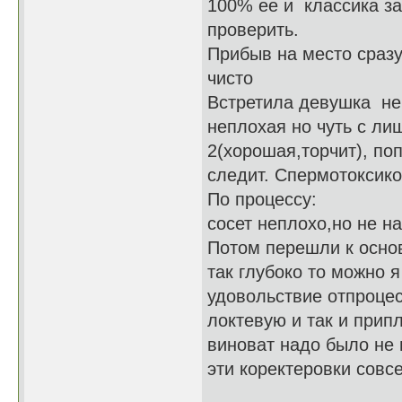
100% ее и классика з
проверить.
Прибыв на место сразу
чисто
Встретила девушка не 
неплохая но чуть с лиш
2(хорошая,торчит), по
следит. Спермотоксико
По процессу:
сосет неплохо,но не на
Потом перешли к основ
так глубоко то можно 
удовольствие отпроцес
локтевую и так и прип
виноват надо было не 
эти коректеровки совс