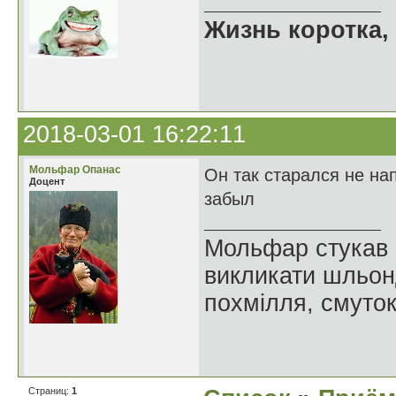
Жизнь коротка, 
2018-03-01 16:22:11
Мольфар Опанас
Он так старался не на
Доцент
забыл
Мольфар стукав п
викликати шльон
похмілля, смуто
Страниц:
1