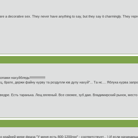
e a decorative sex. They never have anything to say, but they say it charmingly. They repre
и нахуйблядь!!!!!!!!!!!!!!!!!
, брате, держи файну курву та роздупли юв дупу нахуй"... Та нє.... Яблука курва запро
едре. Есть таранька. Лещ вяленый. Все свежее, зуб даю. Владимирский рынок, место 
 по крайней мере фраза "У меня есть 800-1200грн" - соответствует... ) И если начина