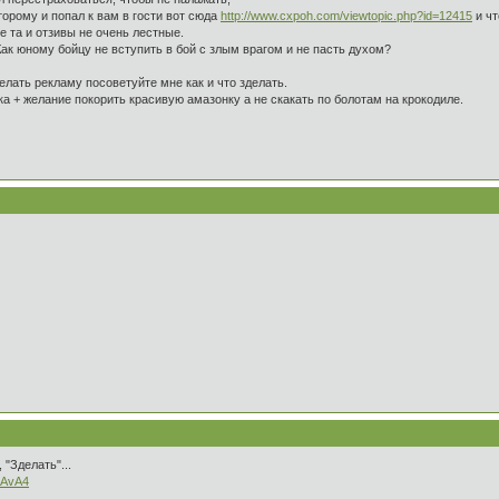
торому и попал к вам в гости вот сюда
http://www.cxpoh.com/viewtopic.php?id=12415
и чт
 та и отзивы не очень лестные.
Как юному бойцу не вступить в бой с злым врагом и не пасть духом?
лать рекламу посоветуйте мне как и что зделать.
ка + желание покорить красивую амазонку а не скакать по болотам на крокодиле.
"Зделать"...
4AvA4