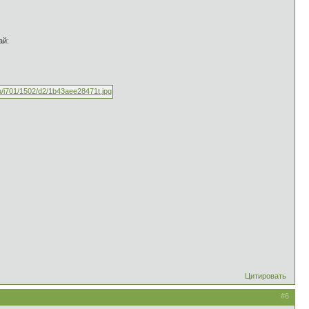
ай:
Цитировать
#6