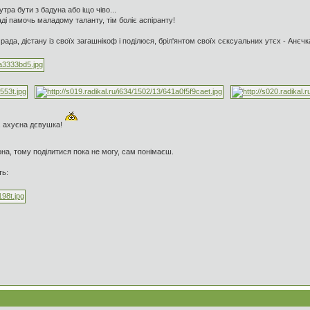
тра бути з бадуна або іщо чіво...
 раді памочь маладому таланту, тім боліє аспіранту!
да, дістану із своїх загашнікоф і поділюся, бріл'янтом своїх сєксуальних утєх - Анєчк
.. ахуєна дєвушка!
она, тому поділитися пока не могу, сам понімаєш.
ть: