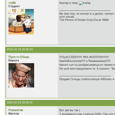
rodik
Аватар в тему
Студент
My dear boy, no woman is a genius: women ar
over morals.
The Picture of Dorian Gray.Oscar Wilde
2015-02-18 20:46:03
Просто Ебарь
!!!!ХуяССЕЕЕ!!!!!!! ЯКА ЖОПППА!!!!!!!!!
Барыга
Камбайньооооор!!!!! а Яаааааааааа!!!!!!
Какохо хуя ты разбрасываешься такими жопам
Не шоб мені предложити та й сказати: "Фуц
Продам Сельдь слабосоленую 400плюс в в
2015-02-19 16:05:51
Романтик
Вот зря вы так )
Магістр
У аспиранта счас стипуха 2100 ) Так что