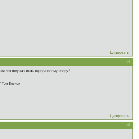
Цитировать
#4
мысл чот подсказывать одноразовому юзеру?
" Том Клэнси
Цитировать
#5