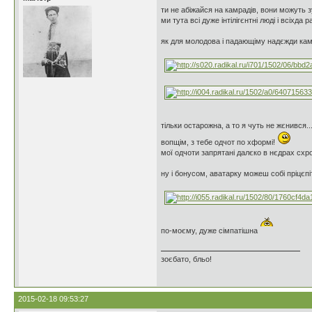
ти не абіжайся на камрадів, вони можуть зу
ми тута всі дуже інтілігєнтні люді і всіхда
як для молодова і падающіму надєжди камра
тільки остарожна, а то я чуть не жєнився.
вопщім, з тебе одчот по хформі!
мої одчоти запрятані далєко в нєдрах схр
ну і бонусом, аватарку можеш собі пріцєпі
по-моєму, дуже сімпатішна
зоєбато, бльо!
2015-02-18 09:53:27