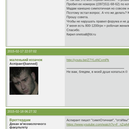
Пробил ее номерок ((097)511-68-62) по ко
Мадам канешно симпотичная но совсем не
Поэтому встал вопрос. А что же делать? 
Прошу совета.
Чтобы не нарушать правил форума и не де
У меня есть 800-1200грн + робочая женил
Спасибо.
Кирил onetoall@bl.ru
2015-02-17 22:07:02
маленький козачок
http://youtu.be/Z7YLoNCvmPk
Аспірант[banned]
Не вам, блядям, в моей душе копаться.©
2015-02-18 06:27:32
Вроттердам
Аспирант пишет "симпОтичная", "отзИвы", 
Декан м'ясомолочного
https://www.youtube.com/watch?v=F_nZgA
факультету