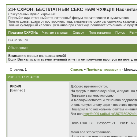
21+ СХРОН. БЕСПЛАТНЫЙ СЕКС НАМ ЧУЖД!!! Нас читають 
Сексуальный пульс Украины!!!
Первый и единственный отечественный форум филателистов и нумизматов.
Только здесь, вдали от посторонних глаз, славные потомки запорожских казако
Только культурный человек, услышав про классику, понимает что анала не будет!
Правила СХРОНа
Частые вапроцы
Список
Пользователи
Поиск
Реги
Вы не зашли.
Объявление
Вниманию новых пользователей!
Если Вы написали вступительный отчет и не получили пропуск на почту,
Страниц:
1
Список
»
Приёмная комиссия
» Молодо
2015-02-17 21:43:10
Кирил
Доброго времени суток.
[banned]
На форум я попал случайно, и видать на 
Поведаю вам мою историю.
Я молодой аспират+интенсивно подрабатыв
очень ясную голову идея - посетить пре
Пошарил я по нескольким сайтам и нашел
Вот она
http://s009.radikal.ru/i307/1502/2e
Цена 1200 -1ч Возраст: 21 Рост: 165 
Меня все это устраивало.
И так как это моя первая миссия - я реш