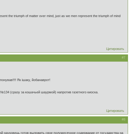
sent the triumph of matter over mind, just as we men represent the triumph of mind
Цитировать
#7
понував!!!! Як ішаку, йобанаврот!
№134 (сразу за кошачьей шаурмой) напротив газетного киоска.
Цитировать
#8
ющий науковець готов выложить свое полумесячное содержание от государства на