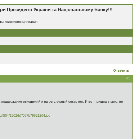
 Президенті України та Національному Банку!!!
еты коллекционирования.
Ответить
#1
а поддержание отношений и на регулярный секас нет. И вот пришла в мою, не
.ru/i504/1502/b7/087b79621204.jpg