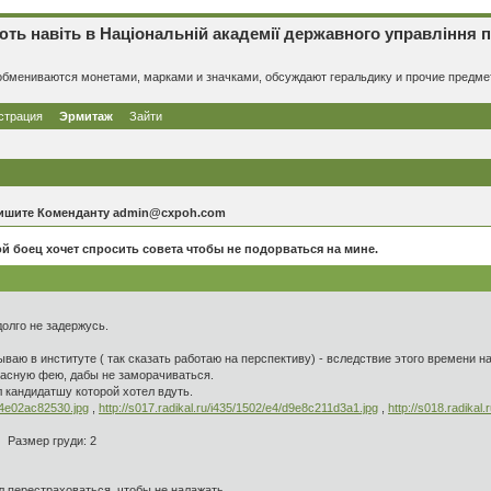
навіть в Національній академії державного управління при
в обмениваются монетами, марками и значками, обсуждают геральдику и прочие предм
страция
Эрмитаж
Зайти
 пишите Коменданту admin@cxpoh.com
й боец хочет спросить совета чтобы не подорваться на мине.
долго не задержусь.
аю в институте ( так сказать работаю на перспективу) - вследствие этого времени н
красную фею, дабы не заморачиваться.
 кандидатшу которой хотел вдуть.
/d4e02ac82530.jpg
,
http://s017.radikal.ru/i435/1502/e4/d9e8c211d3a1.jpg
,
http://s018.radikal
Размер груди: 2
ил перестраховаться, чтобы не налажать,