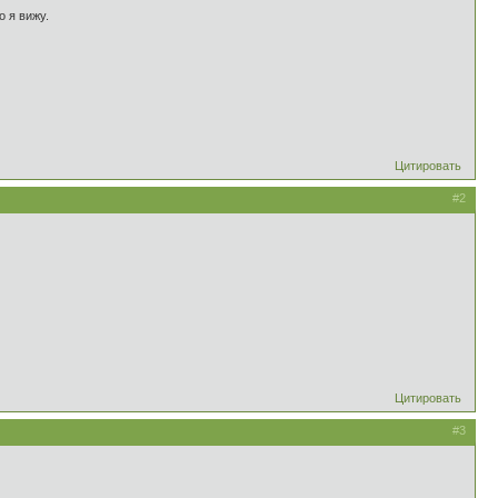
о я вижу.
Цитировать
#2
Цитировать
#3