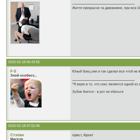
Життя прекрасне та дивовижне, при всіх й
2015-02-18 06:43:55
F-S
Юный боец уже и так сделал все чтоб не
Злой особист...
"Я верю в то, что секс является одной и
Зубов боятся - в рот не ебаться
2015-02-18 07:52:46
Стэпан
прівєт, Кіріло!
Магістр