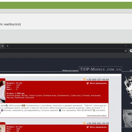
лс наебнулся)