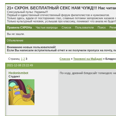
21+ СХРОН. БЕСПЛАТНЫЙ СЕКС НАМ ЧУЖД!!! Нас читають 
Сексуальный пульс Украины!!!
Первый и единственный отечественный форум филателистов и нумизматов.
Только здесь, вдали от посторонних глаз, славные потомки запорожских казако
Только культурный человек, услышав про классику, понимает что анала не будет!
Правила СХРОНа
Частые вапроцы
Список
Пользователи
Поиск
Реги
Вы не зашли.
Объявление
Вниманию новых пользователей!
Если Вы написали вступительный отчет и не получили пропуск на почту,
Страниц:
1
2
3
Список
»
Теревені на Майдані
» Блядос
2021-12-08 23:22:49
Hedonismbot
По-ходу, древний блядосайт топмоделс на
Студент