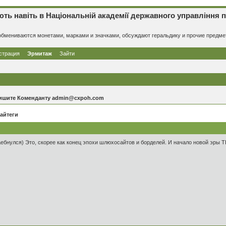
навіть в Національній академії державного управління при
в обмениваются монетами, марками и значками, обсуждают геральдику и прочие предм
страция
Эрмитаж
Зайти
 пишите Коменданту admin@cxpoh.com
айтеги
ебнулся) Это, скорее как конец эпохи шлюхосайтов и борделей. И начало новой эры Т