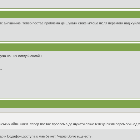
их айпішників. тепер постає проблема де шукати свіже м'ясце після перемоги над хуйл
Куча наших блядей онлайн.
..
нських айпішників. тепер постає проблема де шукати свіже м'ясце після перемоги над 
ар и Водафон доступа к мамбе нет. Через Волю ещё есть.