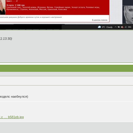
1:13:30)
моделс наебнулся)
2.c … b581eb.jpg