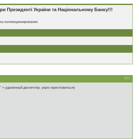
 Президенті України та Національному Банку!!!
еты коллекционирования.
#51
Г + удаленный диспечтер. укрго приготовиться)