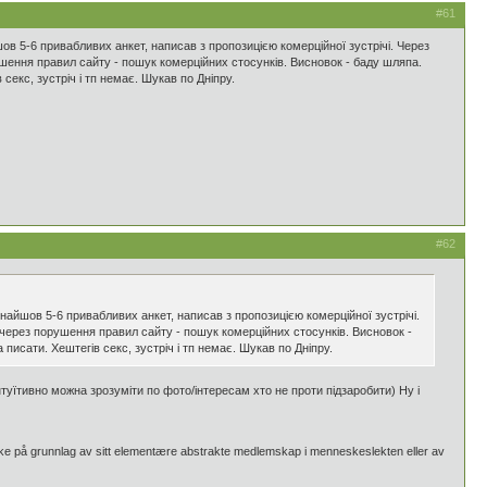
#61
шов 5-6 привабливих анкет, написав з пропозицією комерційної зустрічі. Через
шення правил сайту - пошук комерційних стосунків. Висновок - баду шляпа.
секс, зустріч і тп немає. Шукав по Дніпру.
#62
Знайшов 5-6 привабливих анкет, написав з пропозицією комерційної зустрічі.
через порушення правил сайту - пошук комерційних стосунків. Висновок -
 писати. Хештегів секс, зустріч і тп немає. Шукав по Дніпру.
нтуїтивно можна зрозуміти по фото/інтересам хто не проти підзаробити) Ну і
og ikke på grunnlag av sitt elementære abstrakte medlemskap i menneskeslekten eller av