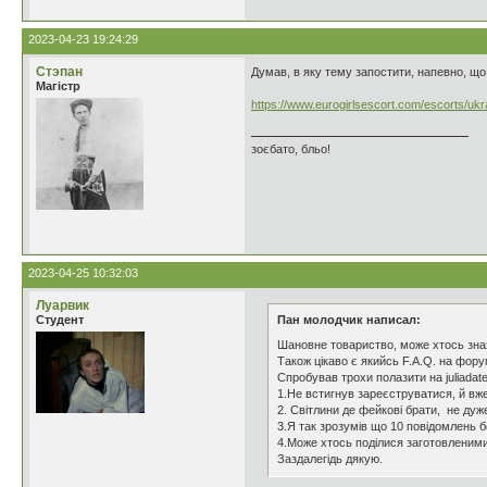
2023-04-23 19:24:29
Стэпан
Думав, в яку тему запостити, напевно, що 
Магістр
https://www.eurogirlsescort.com/escorts/ukr
зоєбато, бльо!
2023-04-25 10:32:03
Луарвик
Студент
Пан молодчик написал:
Шановне товариство, може хтось зна
Також цікаво є якийсь F.A.Q. на форум
Спробував трохи полазити на juliadat
1.Не встигнув зареєструватися, й вже
2. Світлини де фейкові брати, не ду
3.Я так зрозумів що 10 повідомлень б
4.Може хтось поділися заготовленими
Заздалегідь дякую.