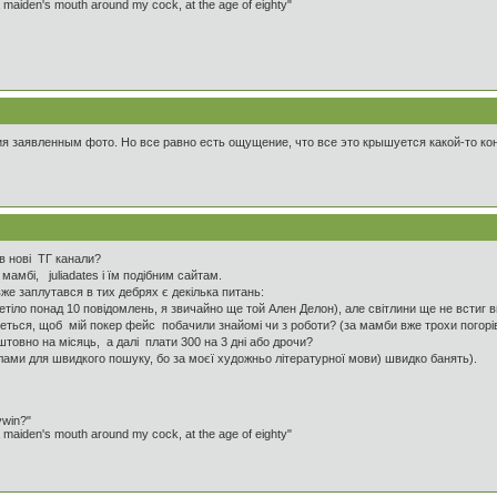
 a maiden's mouth around my cock, at the age of eighty"
ия заявленным фото. Но все равно есть ощущение, что все это крышуется какой-то кон
в нові ТГ канали?
мамбі, juliadates і їм подібним сайтам.
вже заплутався в тих дебрях є декілька питань:
тіло понад 10 повідомлень, я звичайно ще той Ален Делон), але світлини ще не встиг ви
четься, щоб мій покер фейс побачили знайомі чи з роботи? (за мамби вже трохи погорі
штовно на місяць, а далі плати 300 на 3 дні або дрочи?
лами для швидкого пошуку, бо за моєї художньо літературної мови) швидко банять).
ywin?"
 a maiden's mouth around my cock, at the age of eighty"