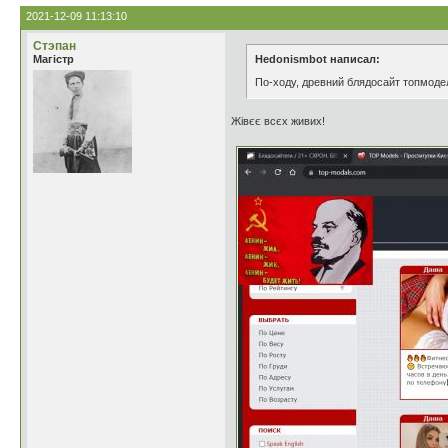
2021-12-09 11:13:10
Стэпан
Магістр
Hedonismbot написал:
По-ходу, древний блядосайт топмоде
Жівєє всєх живих!