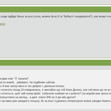
сюди підійде більш за все (хоча, можна було б і в "йобнуті і неадекватні"), але може х
aine/
ходив нові ТГ канали?
і по мамбі, juliadates і їм подібним сайтам.
es й вже заплутався в тих дебрях є декілька питань:
 полетіло понад 10 повідомлень, я звичайно ще той Ален Делон), але світлини ще не вст
же хочеться, щоб мій покер фейс побачили знайомі чи з роботи? (за мамби вже трохи по
езкоштовно на місяць, а далі плати 300 на 3 дні або дрочи?
 гаслами для швидкого пошуку, бо за моєї художньо літературної мови) швидко банять