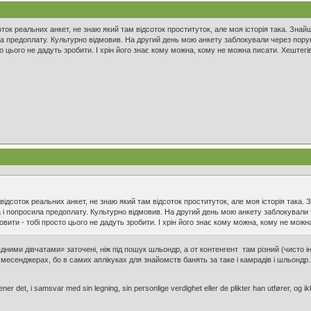
ток реальних анкет, не знаю який там відсоток проституток, але моя історія така. Знай
ла предоплату. Культурно відмовив. На другий день мою анкету заблокували через пору
о цього не дадуть зробити. І хрін його знає кому можна, кому не можна писати. Хештегів 
відсоток реальних анкет, не знаю який там відсоток проституток, але моя історія така. 
 і попросила предоплату. Культурно відмовив. На другий день мою анкету заблокували 
вити - тобі просто цього не дадуть зробити. І хрін його знає кому можна, кому не можна
дними дівчатами» заточені, ніж під пошук шльондр, а от контенгент там різний (чисто і
есенджерах, бо в самих аплікуках для знайомств банять за таке і камрадів і шльондр.
tjener det, i samsvar med sin legning, sin personlige verdighet eller de plikter han utfører, 