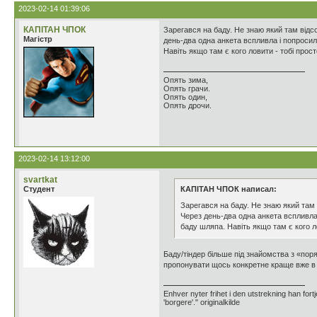
2023-02-14 01:39:06
КАПІТАН ЧПОК
Зарегався на баду. Не знаю який там відсо
Магістр
день-два одна анкета вспливла і попроси
Навіть якщо там є кого ловити - тобі прост
Опять зима,
Опять грачи.
Опять один,
Опять дрочи.
2023-02-14 13:12:00
svartkat
Студент
КАПІТАН ЧПОК написал:
Зарегався на баду. Не знаю який там 
Через день-два одна анкета вспливла
баду шляпа. Навіть якщо там є кого ло
Баду/тіндер більше під знайомства з «поря
пропонувати щось конкретне краще вже в м
Enhver nyter frihet i den utstrekning han for
'borgere'." originalkilde