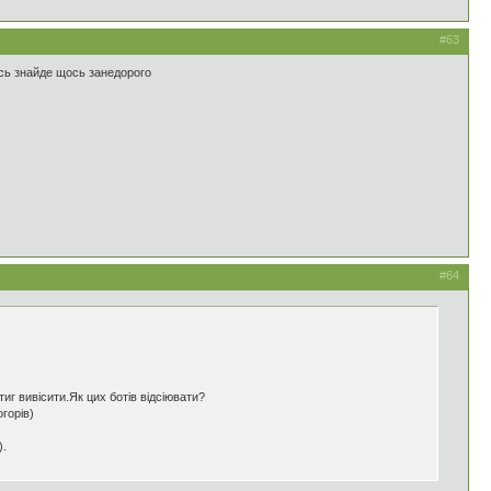
#63
тось знайде щось занедорого
#64
иг вивісити.Як цих ботів відсіювати?
горів)
).