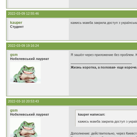
2022-03-09 12:55:46
kauper
кажись мамба закрила доступ з українськ
Студент
2022-03-09 19:16:24
gsm
Я зашёл через приложение без проблем. 
Нобелевський лауреат
Жизнь коротка, а половая- еще короче.
2022-03-10 20:53:43
gsm
Нобелевський лауреат
kauper написал:
кажись мамба закрила доступ з украї
Дополнение: действительно, через Киевст