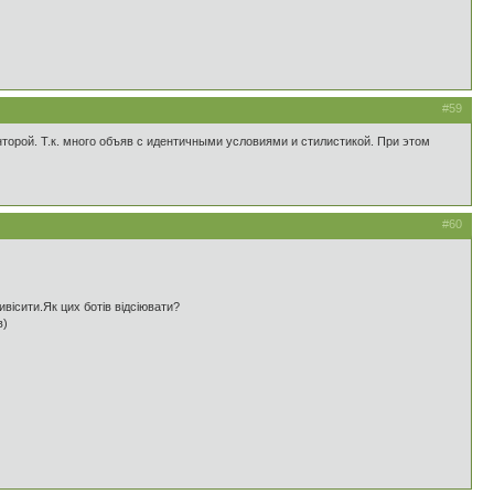
#59
торой. Т.к. много объяв с идентичными условиями и стилистикой. При этом
#60
вісити.Як цих ботів відсіювати?
в)