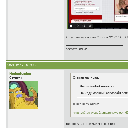
Отредактированно Стэпан (2021-12-09 1
зоєбато, бльо!
2021-12-12 16:09:12
Hedonismbot
Студент
Стэпан написал:
Hedonismbot написал:
По-ходу, древний блядосайт топ
Жівєє всєх живих!
https://s3.us-west-2.amazonaws.com/i
Бес попутал, я думал,что без тире