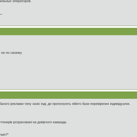
бильных операторов.
..
 ее по своему
ато реклами типу оазіс інді, де пропонують нібито бази перевірених індивідуалок.
утенерів розраховані на довірчого камрада.
ywin?"