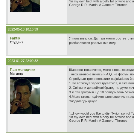
"In my own bed, with a belly full of wine and
George R.R. Martin, A Game of Thrones
2022-05-13 10:16:39
Fantik
Я пользовался. Да, там много соответств
Студент
разбавляется реальными инди.
2023-01-27 22:09:32
Пан молодчик
Шановне товариство, може хтось знаходи
Магистр
Також цікаво є якийсь F.A.Q. на форумі по 
Спробував трохи полазити на juliadates й 
1.Не встигнув зареєструватися, й вже поле
2. Світлини де фейкові брати, не дуже хо
3.Я так зрозумів що 10 повідомлень безко
4.Може хтось поділися заготовленими гас
Заздалегідь дякую.
“...How would you like to die, Tyrion son of T
"In my own bed, with a belly full of wine and
George R.R. Martin, A Game of Thrones