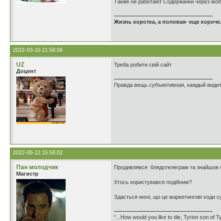
Также не работают Содержанки через мо
Жизнь коротка, а половая- еще короче.
2022-03-10 21:58:06
UZ
Треба робити свій сайт
Доцент
Правда вещь субъективная, каждый видит
2022-05-12 15:58:02
Пан молодчик
Продивлявся блядотелеграм та знайшов баг
Магистр
Хтось користувався подібним?
Здається мені, що це маркетингові ходи с
“...How would you like to die, Tyrion son of T