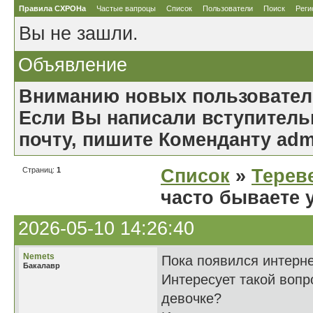
Правила СХРОНа
Частые вапроцы
Список
Пользователи
Поиск
Реги
Вы не зашли.
Объявление
Вниманию новых пользовател
Если Вы написали вступительн
почту, пишите Коменданту ad
Страниц:
1
Список
»
Тереве
часто бываете у
2026-05-10 14:26:40
Nemets
Пока появился интерне
Бакалавр
Интересует такой вопро
девочке?