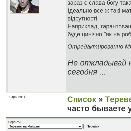
зараз є слава богу така
Ідеально все ж такі ма
відсутності.
Наприклад, гарантовани
буде цинічно "як на робо
Отредактированно Мюн
Не откладывай 
сегодня ...
Страниц:
1
Список
»
Тереве
часто бываете у
Перейти