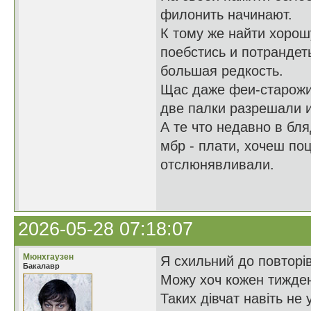
филонить начинают.
К тому же найти хорош
поебстись и потрандет
большая редкость.
Щас даже феи-старожил
две палки разрешали и
А те что недавно в бл
мбр - плати, хочеш поц
отслюнявливали.
2026-05-28 07:18:07
Мюнхгаузен
Я схильний до повторів,
Бакалавр
Можу хоч кожен тиждень
Таких дівчат навіть не 